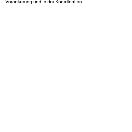
Verankerung und in der Koordination 
der beteiligten Partner. Wir begleiten 
den Prozess, verbinden Akteure und 
sorgen dafür, dass aus einer Idee ein 
überzeugendes Gesamtprodukt 
entsteht. Die E-Bike Beizen Trophy 
zeigt, wie ein gemeinsames Angebot 
ein starkes Gästeerlebnis schafft und 
dabei echte wirtschaftliche Wirkung 
erzielt. 