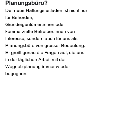
Planungsbüro?
Der neue Haftungsleitfaden ist nicht nur 
für Behörden, 
Grundeigentümer:innen oder 
kommerzielle Betreiber:innen von 
Interesse, sondern auch für uns als 
Planungsbüro von grosser Bedeutung. 
Er greift genau die Fragen auf, die uns 
in der täglichen Arbeit mit der 
Wegnetzplanung immer wieder 
begegnen.
Er entspricht einem grossen Bedürfnis 
und schafft Klarheit für alle relevanten 
Anspruchsgruppen – von 
Mountainbikenden über Behörden bis 
hin zu Bewirtschafter:innen und 
Fussgänger:innen. Als Planungsbüro 
sehen wir uns in der Verantwortung, 